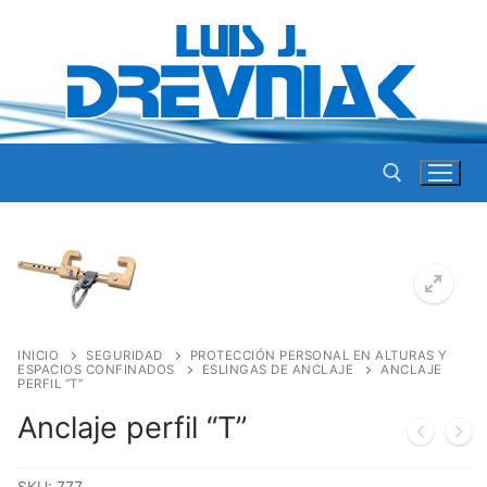
Ir
al
contenido
Buscar por:
INICIO
SEGURIDAD
PROTECCIÓN PERSONAL EN ALTURAS Y
ESPACIOS CONFINADOS
ESLINGAS DE ANCLAJE
ANCLAJE
PERFIL “T”
Anclaje perfil “T”
SKU:
777