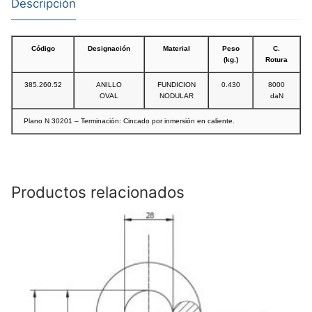
Descripción
Código
Designación
Material
Peso
C.
(kg.)
Rotura
385.260.52
ANILLO
FUNDICION
0.430
8000
OVAL
NODULAR
daN
Plano N 30201 – Terminación: Cincado por inmersión en caliente.
Productos relacionados