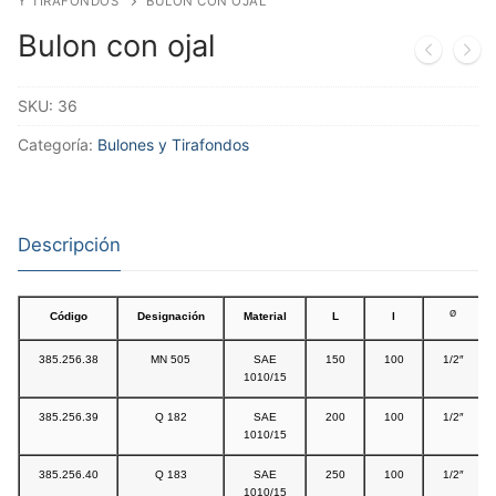
Y TIRAFONDOS
BULON CON OJAL
Bulon con ojal
SKU:
36
Categoría:
Bulones y Tirafondos
Descripción
Ø
Código
Designación
Material
L
l
385.256.38
MN 505
SAE
150
100
1/2″
1010/15
385.256.39
Q 182
SAE
200
100
1/2″
1010/15
385.256.40
Q 183
SAE
250
100
1/2″
1010/15