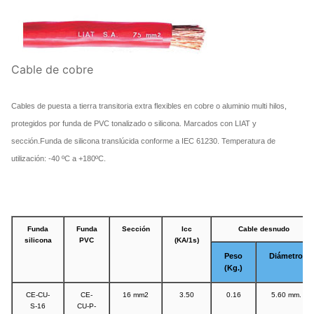
Cable de cobre
Cables de puesta a tierra transitoria extra flexibles en cobre o aluminio multi hilos,
protegidos por funda de PVC tonalizado o silicona. Marcados con LIAT y
sección.Funda de silicona translúcida conforme a IEC 61230. Temperatura de
utilización: -40 ºC a +180ºC.
Funda
Funda
Sección
Icc
Cable desnudo
silicona
PVC
(KA/1s)
Peso
Diámetro
(Kg.)
CE-CU-
CE-
16 mm2
3.50
0.16
5.60 mm.
S-16
CU-P-