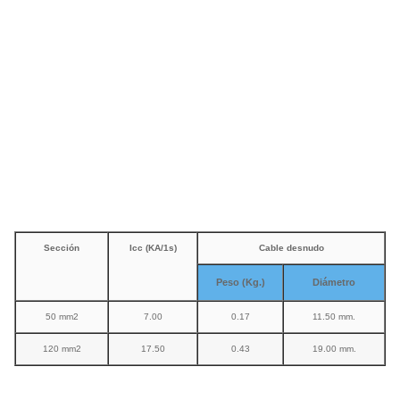
Sección
Icc (KA/1s)
Cable desnudo
Peso (Kg.)
Diámetro
50 mm2
7.00
0.17
11.50 mm.
120 mm2
17.50
0.43
19.00 mm.