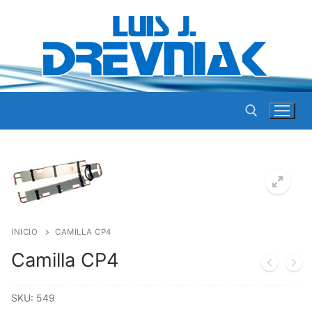
Ir
al
contenido
Buscar por:
INICIO
CAMILLA CP4
Camilla CP4
SKU:
549