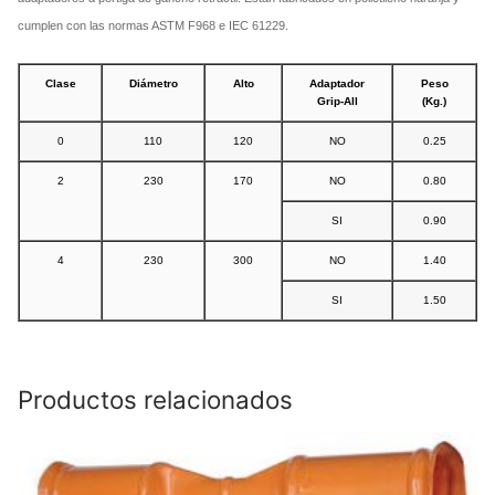
cumplen con las normas ASTM F968 e IEC 61229.
Clase
Diámetro
Alto
Adaptador
Peso
Grip-All
(Kg.)
0
110
120
NO
0.25
2
230
170
NO
0.80
SI
0.90
4
230
300
NO
1.40
SI
1.50
Productos relacionados