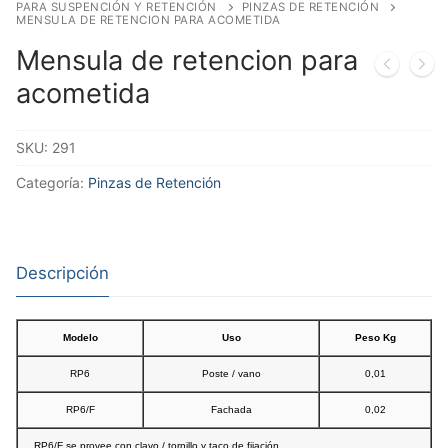
PARA SUSPENCIÓN Y RETENCIÓN
PINZAS DE RETENCIÓN
MENSULA DE RETENCION PARA ACOMETIDA
Mensula de retencion para
acometida
SKU:
291
Categoría:
Pinzas de Retención
Descripción
Modelo
Uso
Peso Kg
RP6
Poste / vano
0,01
RP6/F
Fachada
0,02
RP6/F se provee con clavo / tornillo y taco de fijación