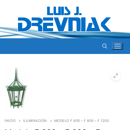
Ir
al
contenido
Buscar por:
INICIO
ILUMINACIÓN
MODELO F 600 – F 800 – F 1200