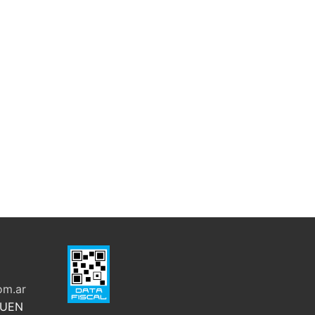
om.ar
QUEN