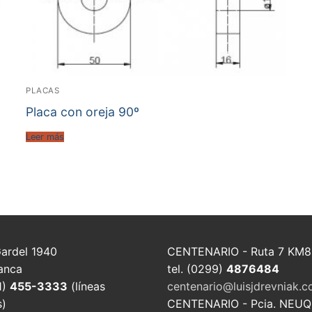
PLACAS
Placa con oreja 90º
Leer más
Gardel 1940
CENTENARIO - Ruta 7 KM8
anca
tel. (0299)
4876484
1)
455-3333
(líneas
centenario@luisjdrevniak.c
s)
CENTENARIO - Pcia. NEU