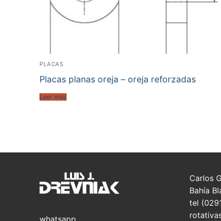
PLACAS
Placas planas oreja – oreja reforzadas
Leer más
Carlos 
Bahía Bl
tel (029
rotativa
whatsapp