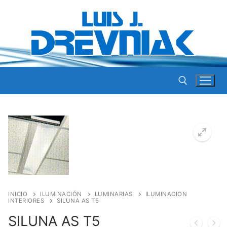
Ir
al
contenido
Buscar por:
INICIO
ILUMINACIÓN
LUMINARIAS
ILUMINACION
INTERIORES
SILUNA AS T5
SILUNA AS T5