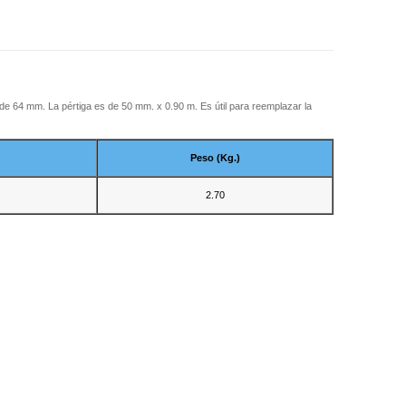
 de 64 mm. La pértiga es de 50 mm. x 0.90 m. Es
útil para reemplazar la
Peso (Kg.)
2.70