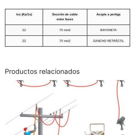
Icc (Ka/1s)
Sección de cable
Acople a pertiga
entre fases
22
75 mm2
BAYONETA
22
75 mm2
GANCHO RETRÁCTIL
Productos relacionados