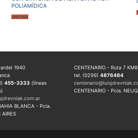
POLIAMÍDICA
Leer más
Gardel 1940
CENTENARIO - Ruta 7 KM8
anca
tel. (0299)
4876484
1)
455-3333
(líneas
centenario@luisjdrevniak.c
s)
CENTENARIO - Pcia. NEU
sjdrevniak.com.ar
BAHIA BLANCA - Pcia.
 AIRES