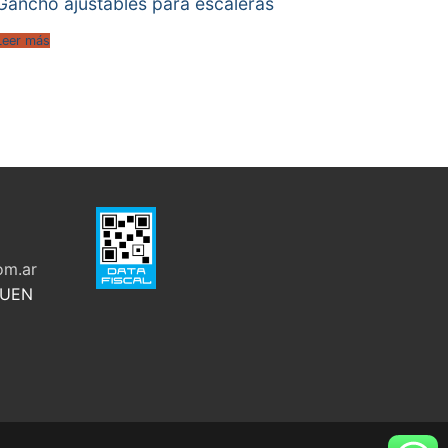
Gancho ajustables para escaleras
Leer más
om.ar
QUEN