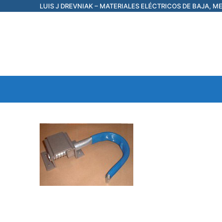
Ir
LUIS J DREVNIAK – MATERIALES ELÉCTRICOS DE BAJA, M
al
contenido