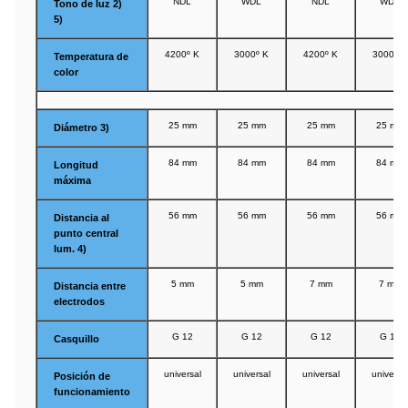
NDL
WDL
NDL
WDL
Tono de luz 2)
5)
4200º K
3000º K
4200º K
3000º K
Temperatura de
color
25 mm
25 mm
25 mm
25 mm
Diámetro 3)
84 mm
84 mm
84 mm
84 mm
Longitud
máxima
56 mm
56 mm
56 mm
56 mm
Distancia al
punto central
lum. 4)
5 mm
5 mm
7 mm
7 mm
Distancia entre
electrodos
G 12
G 12
G 12
G 12
Casquillo
universal
universal
universal
universa
Posición de
funcionamiento