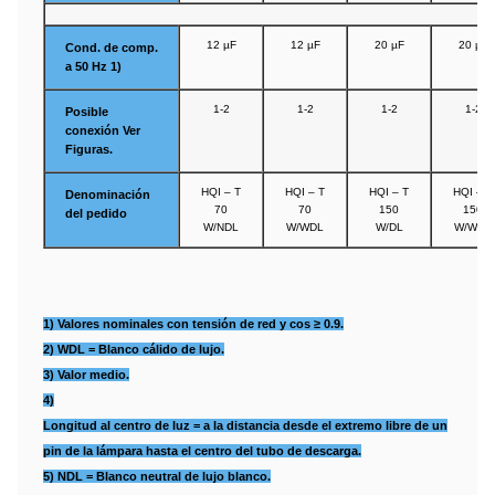
12 µF
12 µF
20 µF
20 µF
Cond. de comp.
a 50 Hz 1)
1-2
1-2
1-2
1-2
Posible
conexión Ver
Figuras.
HQI – T
HQI – T
HQI – T
HQI – T
Denominación
70
70
150
150
del pedido
W/NDL
W/WDL
W/DL
W/WDL
1) Valores nominales con tensión de red y cos ≥ 0.9.
2) WDL = Blanco cálido de lujo.
3) Valor medio.
4)
Longitud al centro de luz = a la distancia desde el extremo libre de un
pin de la lámpara hasta el centro del tubo de descarga.
5) NDL = Blanco neutral de lujo blanco.