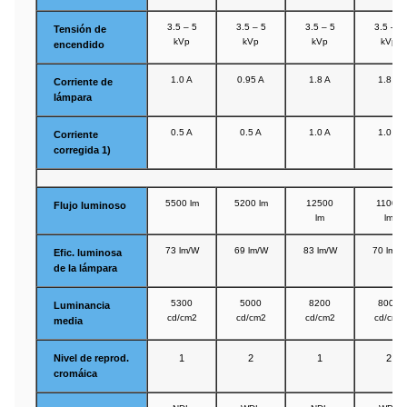
3.5 – 5
3.5 – 5
3.5 – 5
3.5 – 5
Tensión de
kVp
kVp
kVp
kVp
encendido
1.0 A
0.95 A
1.8 A
1.8 A
Corriente de
lámpara
0.5 A
0.5 A
1.0 A
1.0 A
Corriente
corregida 1)
5500 lm
5200 lm
12500
11000
Flujo luminoso
lm
lm
73 lm/W
69 lm/W
83 lm/W
70 lm/W
Efic. luminosa
de la lámpara
5300
5000
8200
8000
Luminancia
cd/cm2
cd/cm2
cd/cm2
cd/cm2
media
Nivel de reprod.
1
2
1
2
cromáica