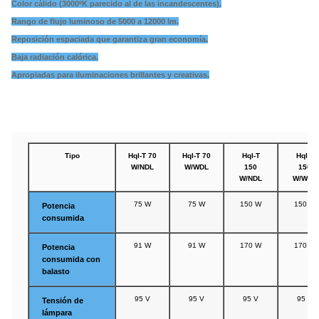
Color cálido (3000ºK parecido al de las incandescentes).
Rango de flujo luminoso de 5000 a 12000 lm.
Reposición espaciada que garantiza gran economía.
Baja radiación calórica.
Apropiadas para iluminaciones brillantes y creativas.
Tipo
Hql-T 70
Hql-T 70
Hql-T
Hql-T
W/NDL
W/WDL
150
150
W/NDL
W/WDL
75 W
75 W
150 W
150 W
Potencia
consumida
91 W
91 W
170 W
170 W
Potencia
consumida con
balasto
95 V
95 V
95 V
95 V
Tensión de
lámpara