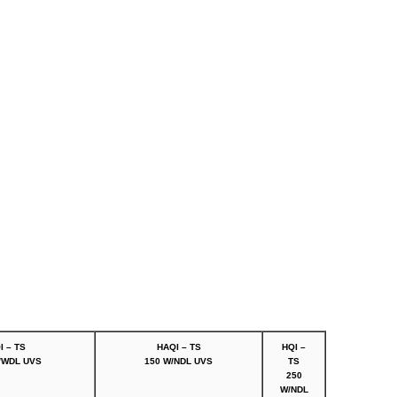
I – TS
HAQI – TS
HQI –
/WDL UVS
150 W/NDL UVS
TS
250
W/NDL