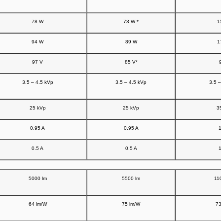
78 W
73 W *
1
94 W
89 W
1
97 V
85 V*
3.5 – 4.5 kVp
3.5 – 4.5 kVp
3.5 –
25 kVp
25 kVp
3
0.95 A
0.95 A
1
0.5 A
0.5 A
1
5000 lm
5500 lm
11
64 lm/W
75 lm/W
73