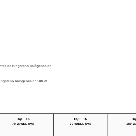
entes de tungsteno halógenas de
ungsteno halógenas de 500 W.
HQI – TS
HQI – TS
HQ
70 W/WDL UVS
70 W/NDL UVS
150 W