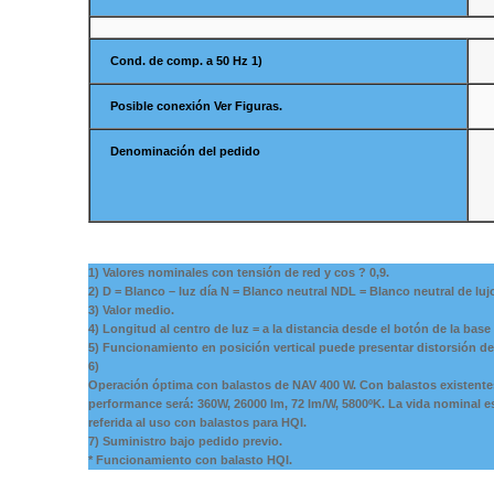
Cond. de comp. a 50 Hz 1)
Posible conexión Ver Figuras.
Denominación del pedido
1) Valores nominales con tensión de red y cos ? 0,9.
2) D = Blanco – luz día N = Blanco neutral NDL = Blanco neutral de luj
3) Valor medio.
4) Longitud al centro de luz = a la distancia desde el botón de la base
5) Funcionamiento en posición vertical puede presentar distorsión de 
6)
Operación óptima con balastos de NAV 400 W. Con balastos existente
performance será: 360W, 26000 lm, 72 lm/W, 5800ºK. La vida nominal e
referida al uso con balastos para HQI.
7) Suministro bajo pedido previo.
* Funcionamiento con balasto HQI.