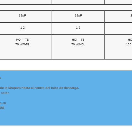
12µF
12µF
1-2
1-2
HQI – TS
HQI – TS
HQ
70 W/WDL
70 W/NDL
150
o
 de la lámpara hasta el centro del tubo de descarga.
color.
s su
stá