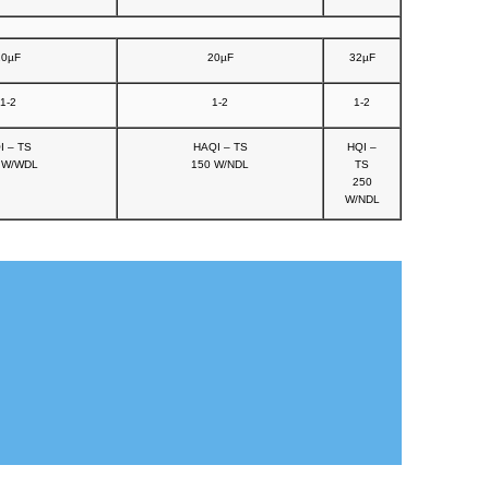
20µF
20µF
32µF
1-2
1-2
1-2
I – TS
HAQI – TS
HQI –
 W/WDL
150 W/NDL
TS
250
W/NDL