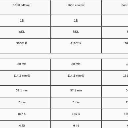
1500 cd/cm2
1650 cd/cm2
2400
1B
1B
WDL
NDL
3000º K
4100º K
30
20 mm
20 mm
2
114.2 mm 6)
114.2 mm 6)
132
57.1 mm
57.1 mm
6
7 mm
7 mm
1
Rx7 s
Rx7 s
Rx
H 45
H 45