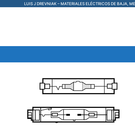
Ir
LUIS J DREVNIAK – MATERIALES ELÉCTRICOS DE BAJA, M
al
contenido