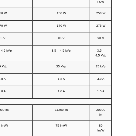
UVS
50 W
150 W
250 W
70 W
170 W
275 W
95 V
90 V
98 V
 4.5 kVp
3.5 – 4.5 kVp
3.5 –
4.5 kVp
5 kVp
35 kVp
35 kVp
.8 A
1.8 A
3.0 A
.0 A
1.0 A
1.5 A
000 lm
11250 lm
20000
lm
 lm/W
75 lm/W
80
lm/W