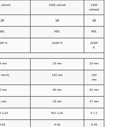
 cd/cm2
1500 cd/cm2
1350
cd/mm2
1B
1B
1B
NDL
NDL
NDL
00º K
4100º K
4200º
K
3 mm
23 mm
25 mm
 mm 6)
132 mm
163
mm
6 mm
66 mm
81 mm
1 mm
18 mm
27 mm
7 s-24
Rx7 s-24
F c 2
H 45
H 45
H 45