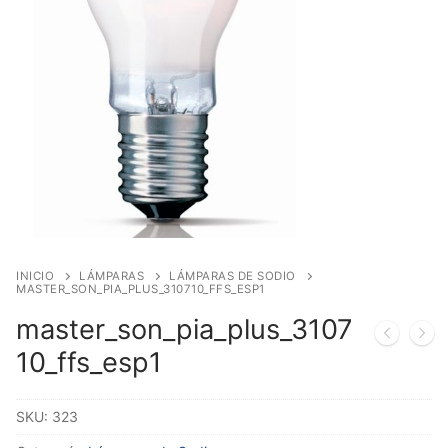
INICIO
LÁMPARAS
LÁMPARAS DE SODIO
MASTER_SON_PIA_PLUS_310710_FFS_ESP1
master_son_pia_plus_3107
10_ffs_esp1
SKU:
323