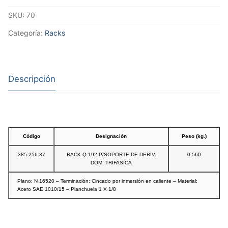
SKU:
70
Categoría:
Racks
Descripción
Código
Designación
Peso (kg.)
385.256.37
RACK Q 192 P/SOPORTE DE DERIV.
0.560
DOM. TRIFASICA
Plano: N 16520 – Terminación: Cincado por inmersión en caliente – Material:
Acero SAE 1010/15 – Planchuela 1 X 1/8