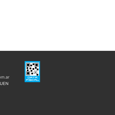
om.ar
QUEN