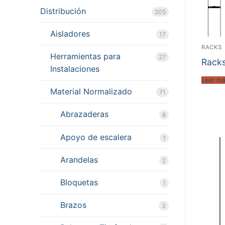
Distribución
205
Aisladores
17
RACKS
Herramientas para
27
Rack
Instalaciones
Leer m
Material Normalizado
71
Abrazaderas
8
Apoyo de escalera
1
Arandelas
2
Bloquetas
1
Brazos
3