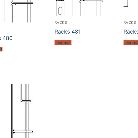
RACKS
RACKS
Racks 481
Rack
s 480
Leer más
Leer m
ás