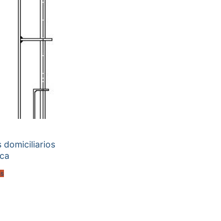
 domiciliarios
ica
ás