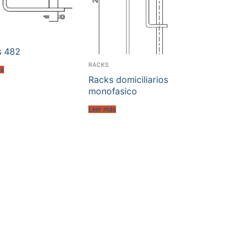
s 482
RACKS
ás
Racks domiciliarios
monofasico
Leer más