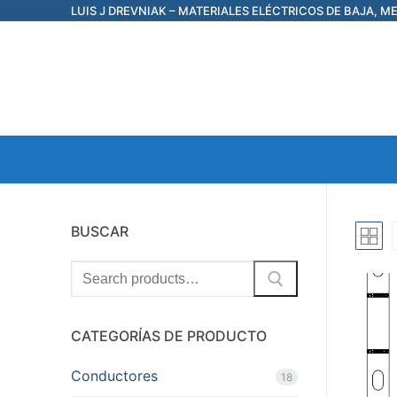
Ir
LUIS J DREVNIAK – MATERIALES ELÉCTRICOS DE BAJA, M
al
contenido
BUSCAR
Search
for:
CATEGORÍAS DE PRODUCTO
Conductores
18