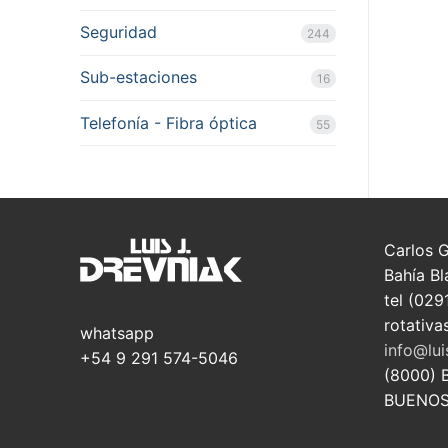
Seguridad
244
Sub-estaciones
16
Telefonía - Fibra óptica
55
Carlos 
Bahía Bl
tel (029
rotativa
whatsapp
info@lui
+54 9 291 574-5046
(8000) 
BUENOS