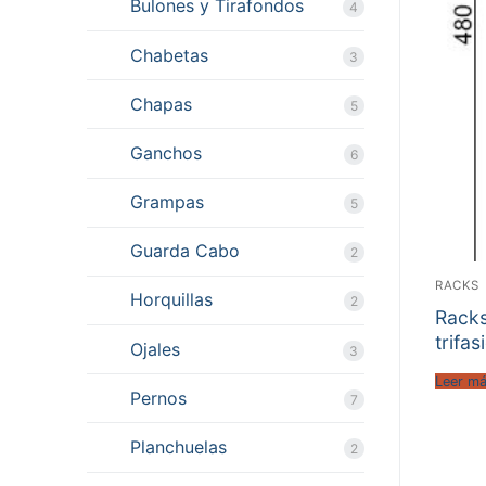
Bulones y Tirafondos
4
Chabetas
3
Chapas
5
Ganchos
6
Grampas
5
Guarda Cabo
2
RACKS
Horquillas
2
Racks
trifas
Ojales
3
Leer m
Pernos
7
Planchuelas
2