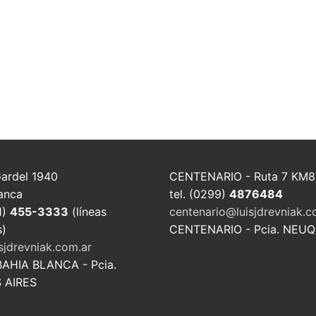
Gardel 1940
CENTENARIO - Ruta 7 KM8
anca
tel. (0299)
4876484
1)
455-3333
(líneas
centenario@luisjdrevniak.c
s)
CENTENARIO - Pcia. NEU
sjdrevniak.com.ar
BAHIA BLANCA - Pcia.
 AIRES