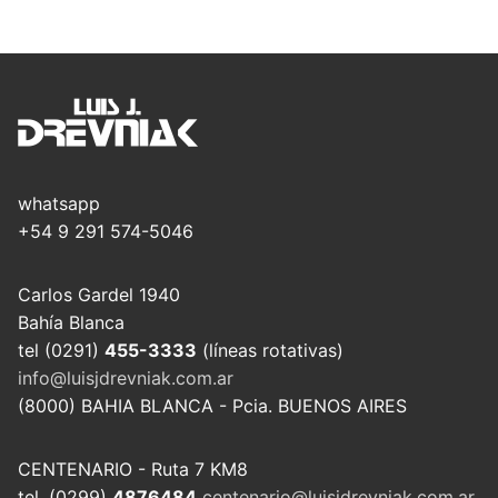
whatsapp
+54 9 291 574-5046
Carlos Gardel 1940
Bahía Blanca
tel (0291)
455-3333
(líneas rotativas)
info@luisjdrevniak.com.ar
(8000) BAHIA BLANCA - Pcia. BUENOS AIRES
CENTENARIO - Ruta 7 KM8
tel. (0299)
4876484
centenario@luisjdrevniak.com.ar