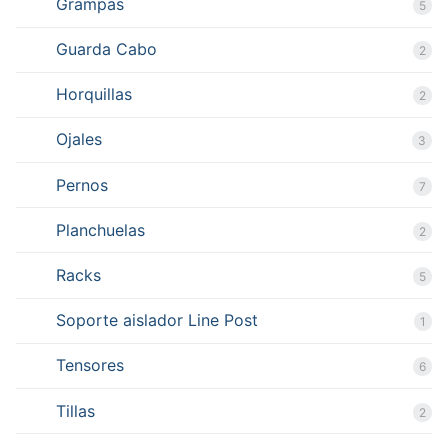
Grampas
5
Guarda Cabo
2
Horquillas
2
Ojales
3
Pernos
7
Planchuelas
2
Racks
5
Soporte aislador Line Post
1
Tensores
6
Tillas
2