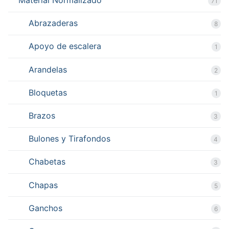
Material Normalizado
71
Abrazaderas
8
Apoyo de escalera
1
Arandelas
2
Bloquetas
1
Brazos
3
Bulones y Tirafondos
4
Chabetas
3
Chapas
5
Ganchos
6