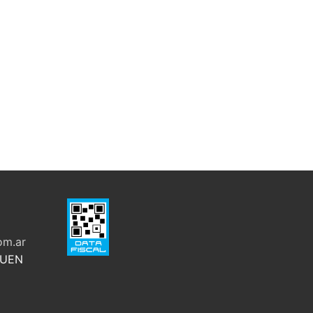
om.ar
QUEN