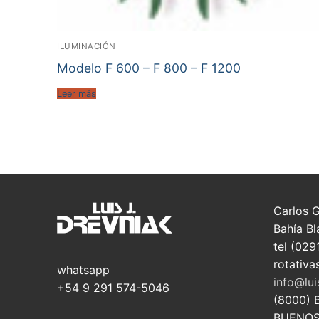
ILUMINACIÓN
Modelo F 600 – F 800 – F 1200
Leer más
Carlos 
Bahía Bl
tel (029
rotativa
whatsapp
info@lui
+54 9 291 574-5046
(8000) 
BUENOS