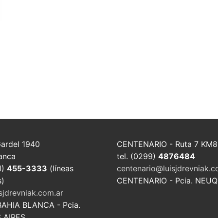
Gardel 1940
CENTENARIO - Ruta 7 KM8
anca
tel. (0299)
4876484
1)
455-3333
(líneas
centenario@luisjdrevniak.c
s)
CENTENARIO - Pcia. NEU
sjdrevniak.com.ar
BAHIA BLANCA - Pcia.
 AIRES