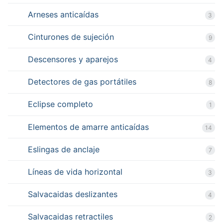
Arneses anticaídas
3
Cinturones de sujeción
9
Descensores y aparejos
4
Detectores de gas portátiles
8
Eclipse completo
1
Elementos de amarre anticaídas
14
Eslingas de anclaje
7
Líneas de vida horizontal
3
Salvacaidas deslizantes
4
Salvacaidas retractiles
2